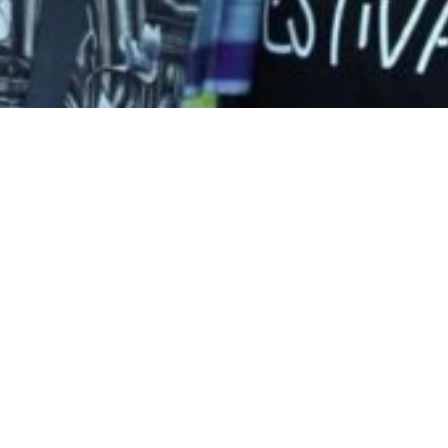
Dialoogtafelsessies
Evaluatie Provinciale Keti Koti Tafel 17/7/2025
Verslag van de Organisatie voor Herdenkingscomite
2025
STICHTING COMITÉ
Documenten en Links
KvK: 92144268